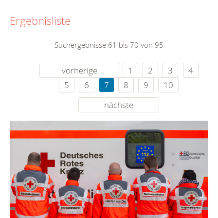
Ergebnisliste
Suchergebnisse 61 bis 70 von 95
vorherige
1
2
3
4
5
6
7
8
9
10
nächste