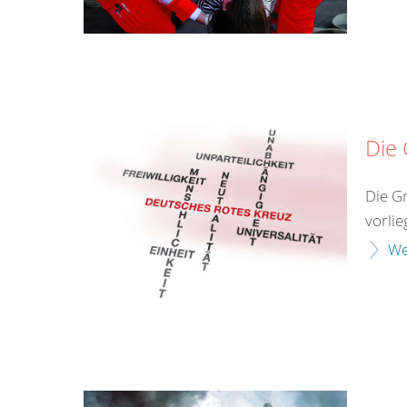
Die
Die G
vorlie
We