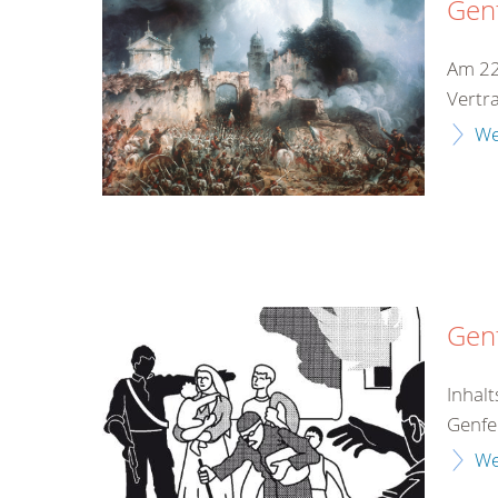
Gen
Am 22
Vertr
We
Genf
Inhal
Genfe
We