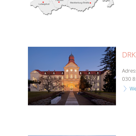
DRK-
Adres
030 8
We