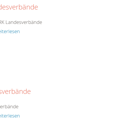
desverbände
RK Landesverbände
iterlesen
isverbände
verbände
iterlesen