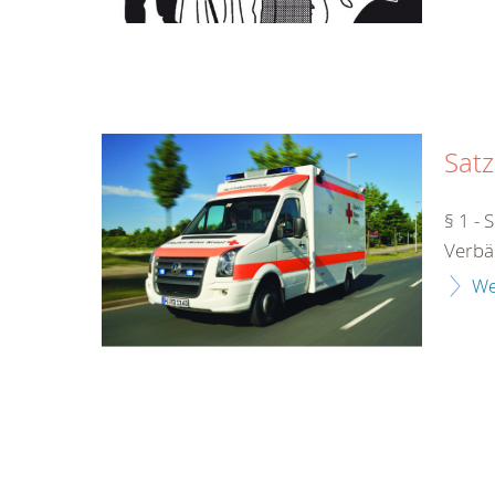
Sat
§ 1 - 
Verbä
We