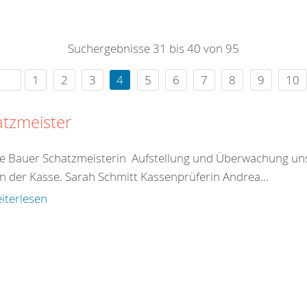
0
365
0
r Sie
Suchergebnisse 31 bis 40 von 95
rei
ie Uhr
1
2
3
4
5
6
7
8
9
10
atzmeister
e Bauer Schatzmeisterin Aufstellung und Überwachung unse
n der Kasse. Sarah Schmitt Kassenprüferin Andrea...
iterlesen