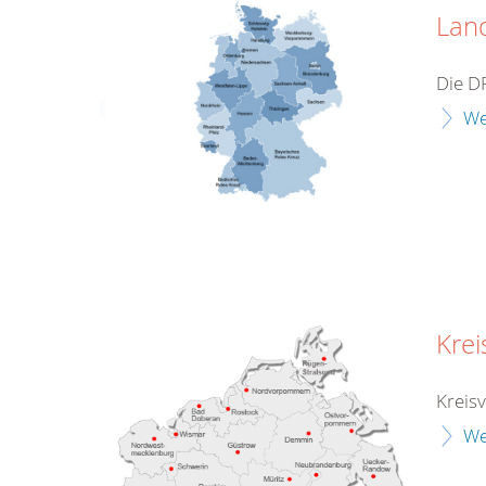
Lan
Die D
We
Kre
Kreis
We