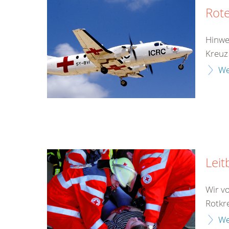
Rote
Hinwe
Kreuz
We
Leit
Wir v
Rotkr
We