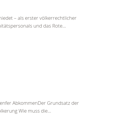
det – als erster völkerrechtlicher
itätspersonals und das Rote...
er Genfer AbkommenDer Grundsatz der
kerung Wie muss die...