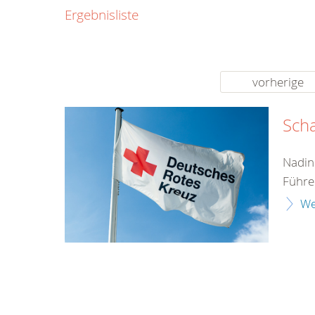
0800
Ergebnisliste
00
Infos fü
kostenf
rund um d
vorherige
Sch
Nadin
Führe
We