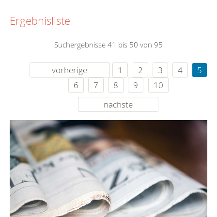
Ergebnisliste
Suchergebnisse 41 bis 50 von 95
vorherige
1
2
3
4
5
6
7
8
9
10
nächste