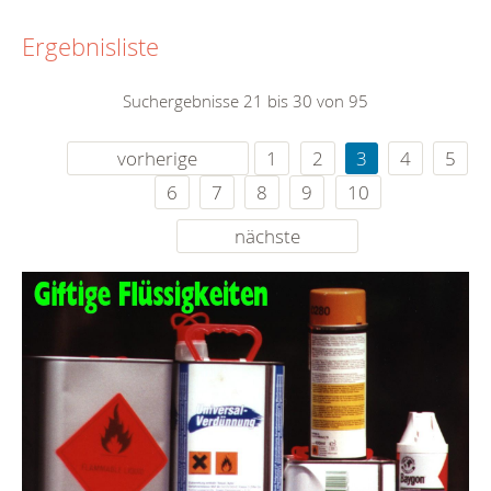
Ergebnisliste
Suchergebnisse 21 bis 30 von 95
vorherige
1
2
3
4
5
6
7
8
9
10
nächste