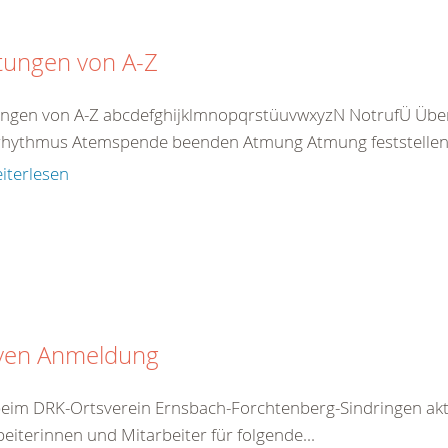
tungen von A-Z
ungen von A-Z abcdefghijklmnopqrstüuvwxyzN NotrufÜ Übe
hythmus Atemspende beenden Atmung Atmung feststellen A
iterlesen
iven Anmeldung
beim DRK-Ortsverein Ernsbach-Forchtenberg-Sindringen akt
eiterinnen und Mitarbeiter für folgende...