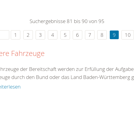
0
365
0
r Sie
Suchergebnisse 81 bis 90 von 95
rei
ie Uhr
1
2
3
4
5
6
7
8
9
10
ere Fahrzeuge
ahrzeuge der Bereitschaft werden zur Erfüllung der Aufgabe
euge durch den Bund oder das Land Baden-Württemberg ges
iterlesen