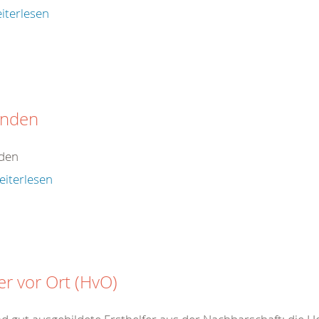
iterlesen
nden
den
eiterlesen
er vor Ort (HvO)