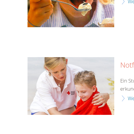
We
Notf
Ein S
erkun
We