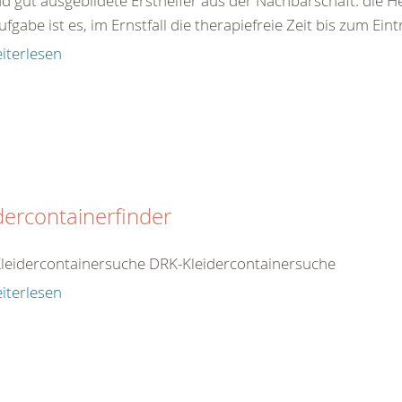
nd gut ausgebildete Ersthelfer aus der Nachbarschaft: die H
ufgabe ist es, im Ernstfall die therapiefreie Zeit bis zum Eint
iterlesen
dercontainerfinder
leidercontainersuche DRK-Kleidercontainersuche
iterlesen