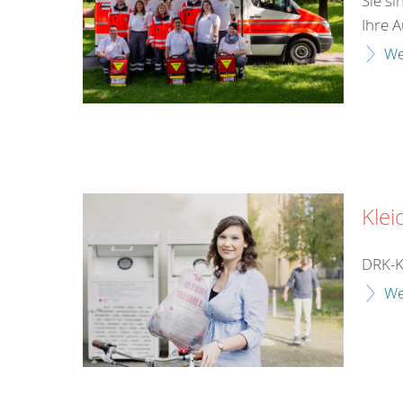
Sie si
Ihre A
We
Klei
DRK-K
We