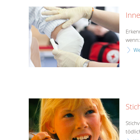
Inn
Erken
wenn:
We
Stic
Stich
tödlic