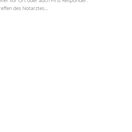
elfer vor Ort oder auch First Responder.
reffen des Notarztes...