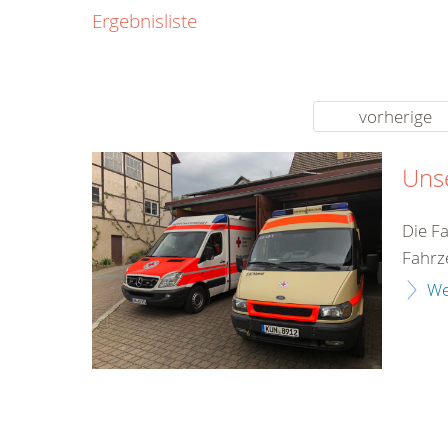
0800
Ergebnisliste
00
Infos fü
kostenf
rund um d
vorherige
Uns
Die F
Fahrz
We