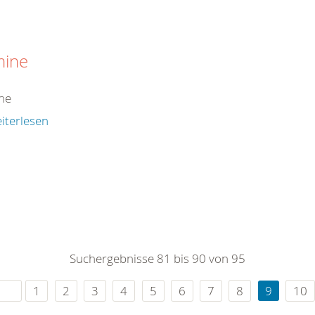
mine
ne
iterlesen
Suchergebnisse 81 bis 90 von 95
1
2
3
4
5
6
7
8
9
10