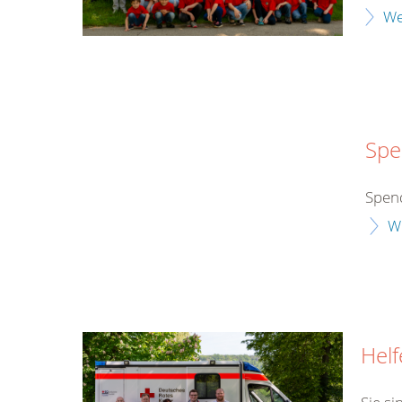
We
Spe
Spen
W
Helf