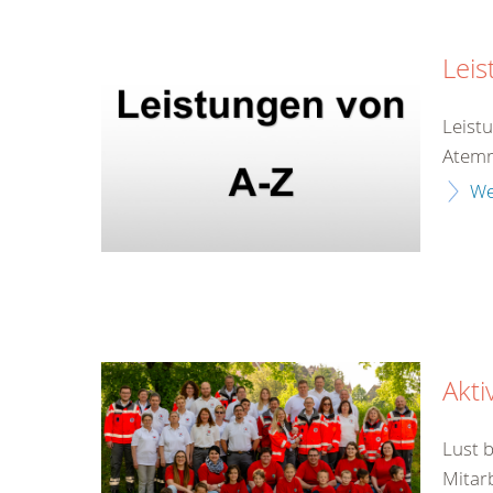
Leis
Leist
Atemr
We
Akt
Lust 
Mitarb