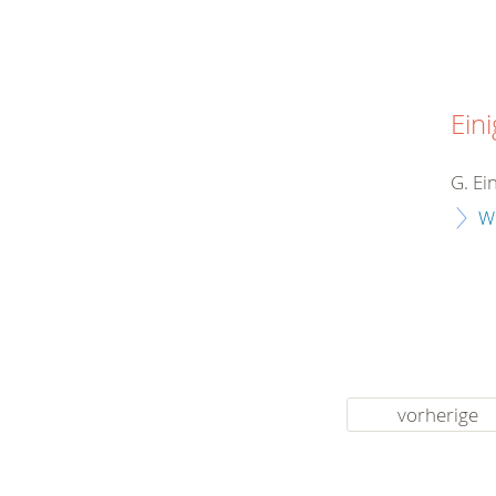
Eini
G. Ei
W
vorherige