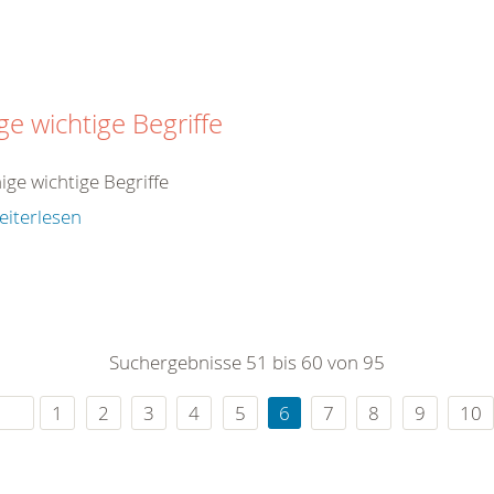
ge wichtige Begriffe
nige wichtige Begriffe
eiterlesen
Suchergebnisse 51 bis 60 von 95
1
2
3
4
5
6
7
8
9
10