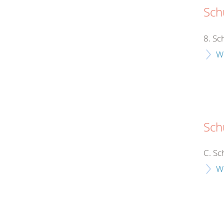
Schu
8. Sc
W
Sch
C. Sc
W