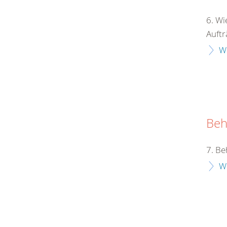
6. Wi
Auftr
W
Beh
7. Be
W