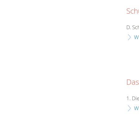
Sch
D. Sc
W
Das
1. D
W