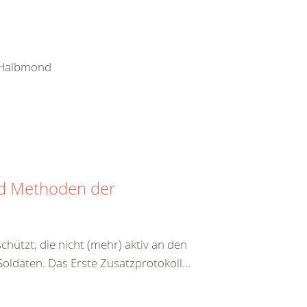
e Halbmond
nd Methoden der
hützt, die nicht (mehr) aktiv an den
ldaten. Das Erste Zusatzprotokoll...