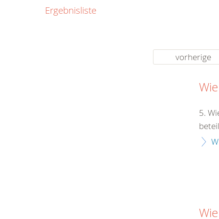
0800
Ergebnisliste
00
Infos fü
kostenf
rund um d
vorherige
Wie
5. Wi
betei
W
Wie