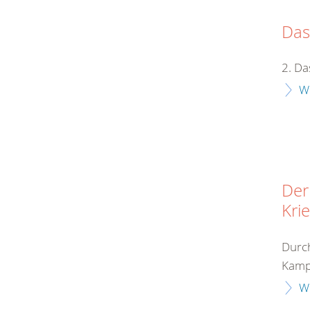
Das
2. Da
W
Der
Kri
Durch
Kampf
W