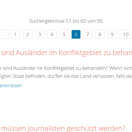
0
365
0
r Sie
Suchergebnisse 51 bis 60 von 95
rei
ie Uhr
1
2
3
4
5
6
7
8
9
10
 sind Ausländer im Konfliktgebiet zu beha
e sind Ausländer im Konfliktgebiet zu behandeln? Wenn sich
ligten Staat befinden, dürfen sie das Land verlassen, falls da
eiterlesen
 müssen Journalisten geschützt werden?