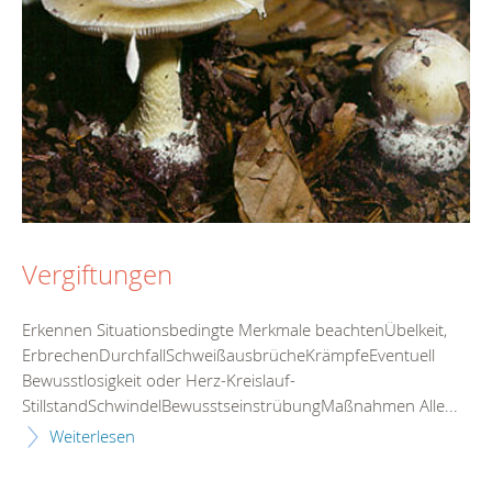
Vergiftungen
Erkennen Situationsbedingte Merkmale beachtenÜbelkeit,
ErbrechenDurchfallSchweißausbrücheKrämpfeEventuell
Bewusstlosigkeit oder Herz-Kreislauf-
StillstandSchwindelBewusstseinstrübungMaßnahmen Alle...
Weiterlesen