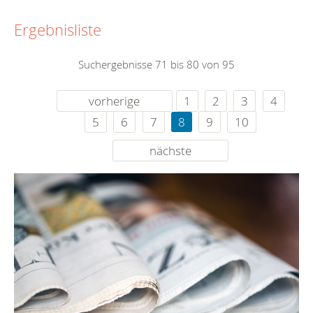
Ergebnisliste
Suchergebnisse 71 bis 80 von 95
vorherige
1
2
3
4
5
6
7
8
9
10
nächste