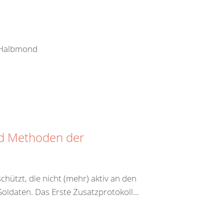
e Halbmond
nd Methoden der
hützt, die nicht (mehr) aktiv an den
ldaten. Das Erste Zusatzprotokoll...