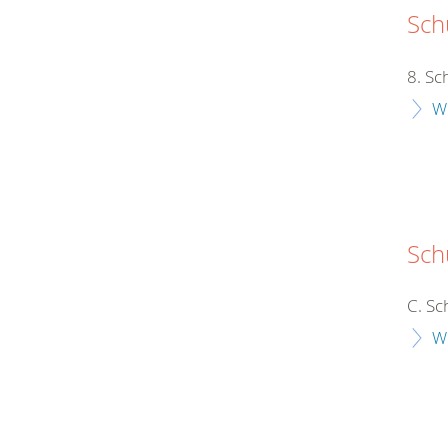
Schu
8. Sc
W
Sch
C. Sc
W