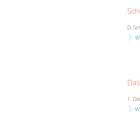
Sch
D. Sc
W
Das
1. D
W