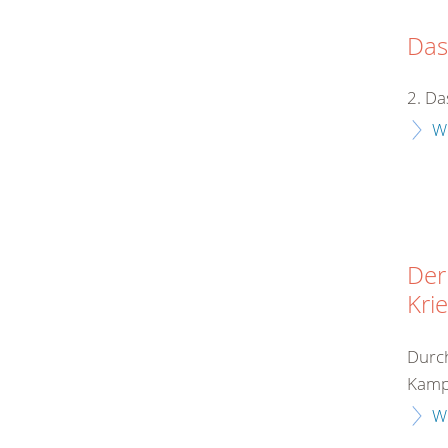
Das
2. Da
W
Der
Kri
Durch
Kampf
W