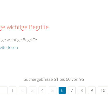
ge wichtige Begriffe
nige wichtige Begriffe
eiterlesen
Suchergebnisse 51 bis 60 von 95
1
2
3
4
5
6
7
8
9
10