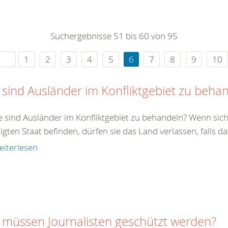
0
365
0
r Sie
Suchergebnisse 51 bis 60 von 95
rei
ie Uhr
1
2
3
4
5
6
7
8
9
10
 sind Ausländer im Konfliktgebiet zu beha
e sind Ausländer im Konfliktgebiet zu behandeln? Wenn sich
ligten Staat befinden, dürfen sie das Land verlassen, falls da
eiterlesen
 müssen Journalisten geschützt werden?