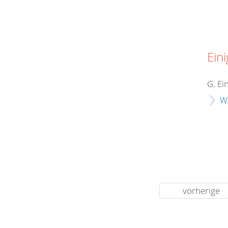
Eini
G. Ei
W
vorherige