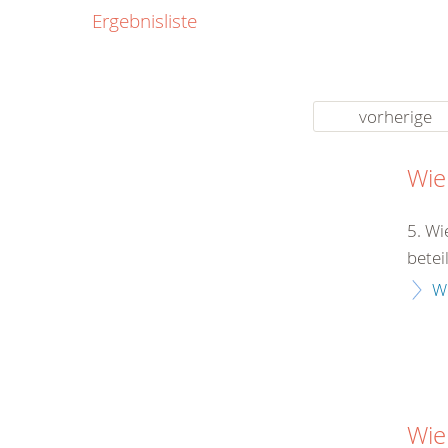
0800
Ergebnisliste
00
Infos fü
kostenf
rund um d
vorherige
Wie
5. Wi
betei
W
Wie