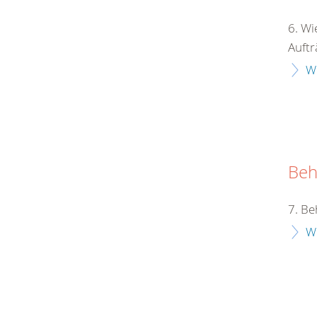
6. Wi
Auftr
W
Beh
7. Be
W