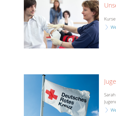
Unse
Kurse
We
Juge
Sarah
Jugen
We