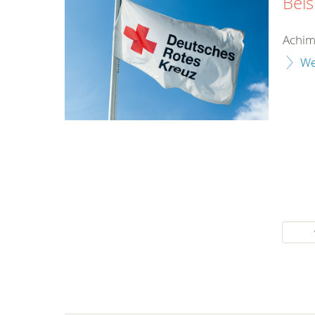
Beis
Achim
We