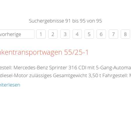
0
365
0
r Sie
Suchergebnisse 91 bis 95 von 95
rei
ie Uhr
vorherige
1
2
3
4
5
6
7
8
nkentransportwagen 55/25-1
estell: Mercedes-Benz Sprinter 316 CDI mit 5-Gang-Automa
diesel-Motor zulässiges Gesamtgewicht 3,50 t Fahrgestell: 
iterlesen