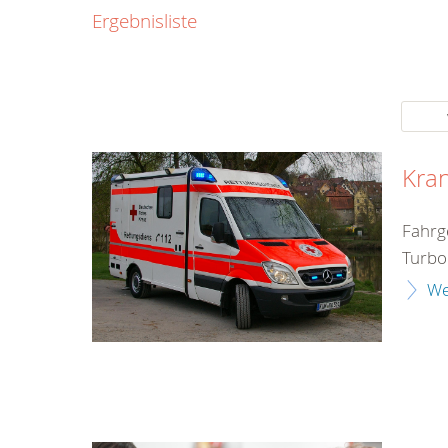
0800
Ergebnisliste
00
Infos fü
kostenf
rund um d
Kra
Fahrg
Turbo
We