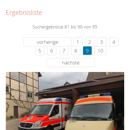
Ergebnisliste
Suchergebnisse 81 bis 90 von 95
vorherige
1
2
3
4
5
6
7
8
9
10
nächste