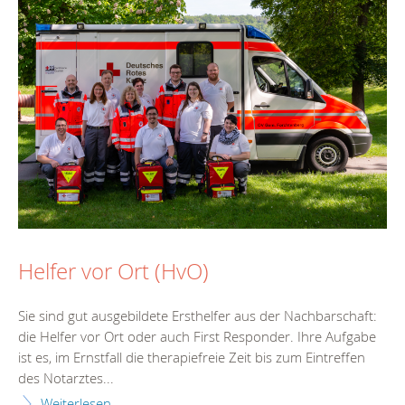
Helfer vor Ort (HvO)
Sie sind gut ausgebildete Ersthelfer aus der Nachbarschaft:
die Helfer vor Ort oder auch First Responder. Ihre Aufgabe
ist es, im Ernstfall die therapiefreie Zeit bis zum Eintreffen
des Notarztes...
Weiterlesen