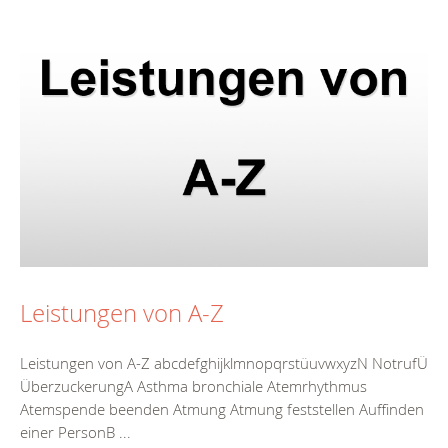
Leistungen von A-Z
Leistungen von A-Z abcdefghijklmnopqrstüuvwxyzN NotrufÜ
ÜberzuckerungA Asthma bronchiale Atemrhythmus
Atemspende beenden Atmung Atmung feststellen Auffinden
einer PersonB ...