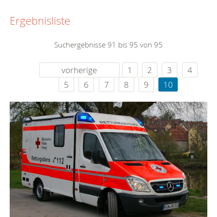
Ergebnisliste
Suchergebnisse 91 bis 95 von 95
vorherige
1
2
3
4
5
6
7
8
9
10