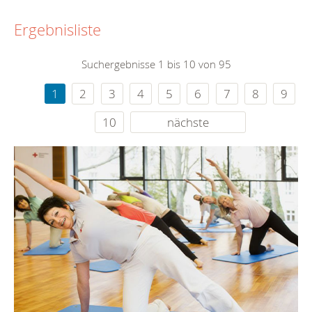
Ergebnisliste
Suchergebnisse 1 bis 10 von 95
1
2
3
4
5
6
7
8
9
10
nächste