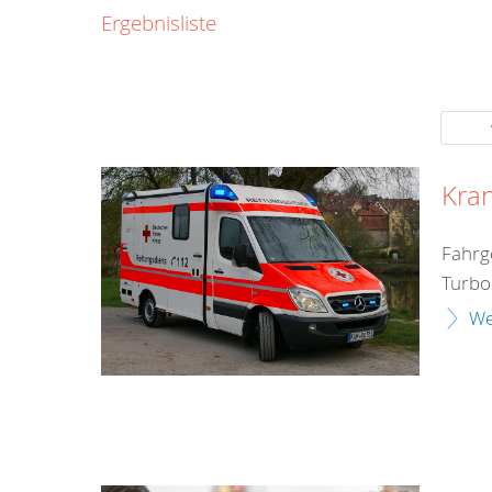
0800
Ergebnisliste
00
Infos fü
kostenf
rund um d
Kra
Fahrg
Turbo
We