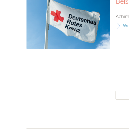
Beis
Achim
We