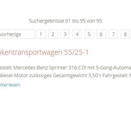
0
365
0
r Sie
Suchergebnisse 91 bis 95 von 95
rei
ie Uhr
vorherige
1
2
3
4
5
6
7
8
nkentransportwagen 55/25-1
estell: Mercedes-Benz Sprinter 316 CDI mit 5-Gang-Automa
diesel-Motor zulässiges Gesamtgewicht 3,50 t Fahrgestell: 
iterlesen