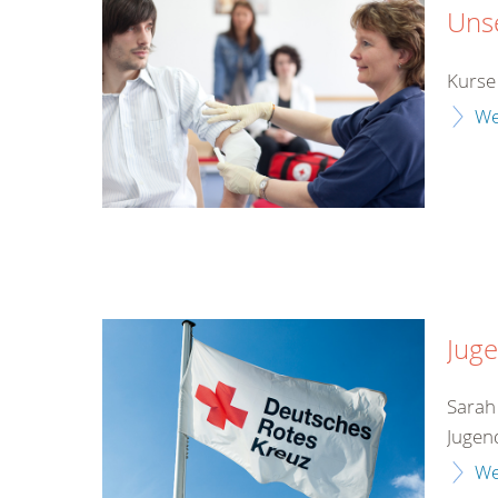
Unse
Kurse
We
Juge
Sarah
Jugen
We