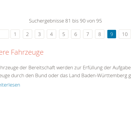
0
365
0
r Sie
Suchergebnisse 81 bis 90 von 95
rei
ie Uhr
1
2
3
4
5
6
7
8
9
10
ere Fahrzeuge
ahrzeuge der Bereitschaft werden zur Erfüllung der Aufgabe
euge durch den Bund oder das Land Baden-Württemberg ges
iterlesen