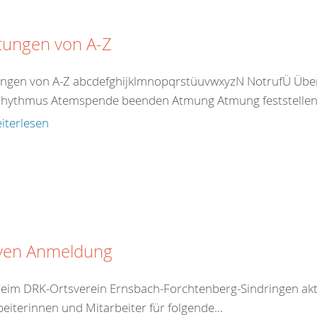
tungen von A-Z
ungen von A-Z abcdefghijklmnopqrstüuvwxyzN NotrufÜ Übe
hythmus Atemspende beenden Atmung Atmung feststellen A
iterlesen
iven Anmeldung
beim DRK-Ortsverein Ernsbach-Forchtenberg-Sindringen akt
eiterinnen und Mitarbeiter für folgende...