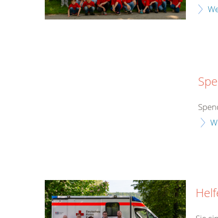
We
Spe
Spen
W
Helf