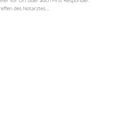
elfer vor Ort oder auch First Responder.
reffen des Notarztes...