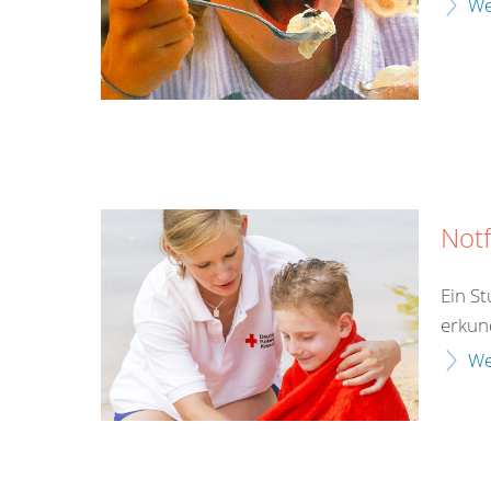
We
Notf
Ein S
erkun
We