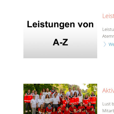
Leis
Leist
Atemr
We
Akt
Lust 
Mitarb