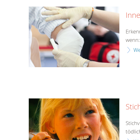
Inn
Erken
wenn:
We
Stic
Stich
tödlic