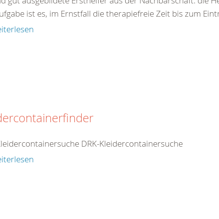
nd gut ausgebildete Ersthelfer aus der Nachbarschaft: die H
ufgabe ist es, im Ernstfall die therapiefreie Zeit bis zum Eint
iterlesen
dercontainerfinder
leidercontainersuche DRK-Kleidercontainersuche
iterlesen