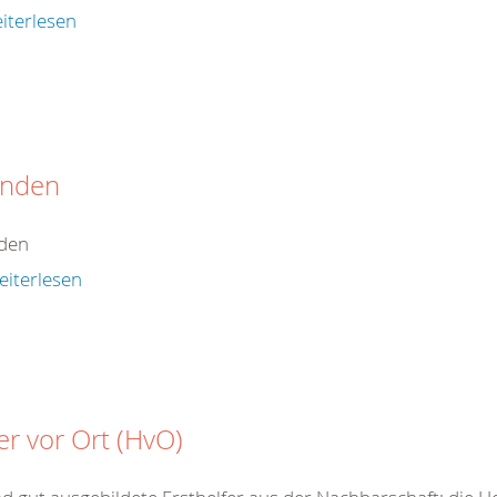
iterlesen
nden
den
eiterlesen
er vor Ort (HvO)