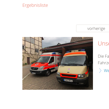
0800
Ergebnisliste
00
Infos fü
kostenf
rund um d
vorherige
Uns
Die F
Fahrz
We