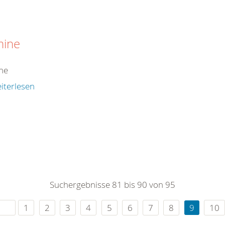
mine
ne
iterlesen
Suchergebnisse 81 bis 90 von 95
1
2
3
4
5
6
7
8
9
10