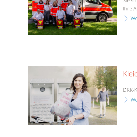
Sie si
Ihre A
We
Klei
DRK-K
We