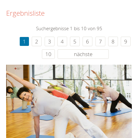
Ergebnisliste
Suchergebnisse 1 bis 10 von 95
1
2
3
4
5
6
7
8
9
10
nächste