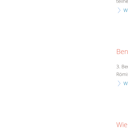
teiln
W
Ben
3. Be
Römis
W
Wie