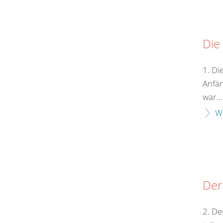
Die
1. Di
Anfän
war...
W
Der
2. De