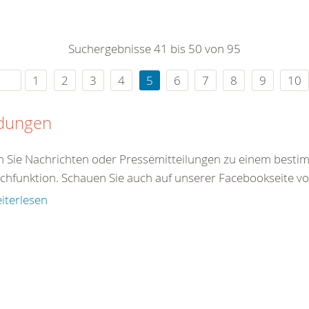
0
365
0
r Sie
Suchergebnisse 41 bis 50 von 95
rei
ie Uhr
1
2
3
4
5
6
7
8
9
10
dungen
en Sie Nachrichten oder Pressemitteilungen zu einem best
chfunktion. Schauen Sie auch auf unserer Facebookseite vorb
iterlesen