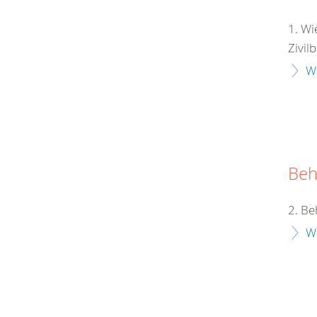
1. Wi
Zivil
W
Beh
2. Be
W