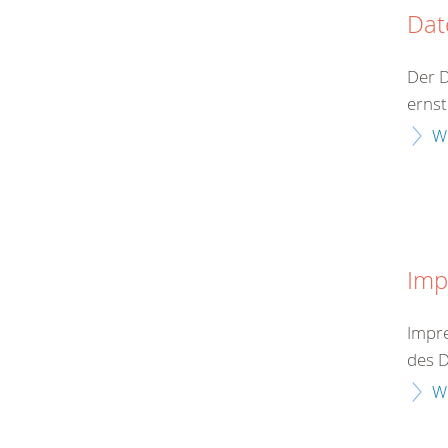
Dat
Der 
ernst
W
Imp
Impre
des D
W