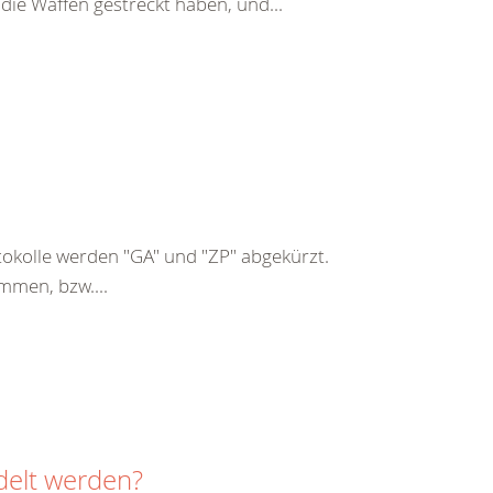
 die Waffen gestreckt haben, und...
kolle werden "GA" und "ZP" abgekürzt.
mmen, bzw....
delt werden?