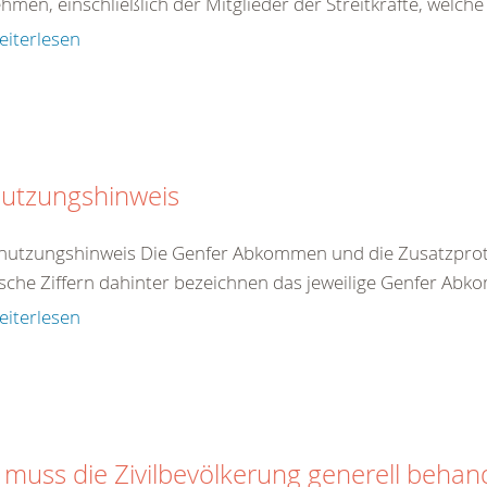
ehmen, einschließlich der Mitglieder der Streitkräfte, welche
eiterlesen
utzungshinweis
nutzungshinweis Die Genfer Abkommen und die Zusatzproto
che Ziffern dahinter bezeichnen das jeweilige Genfer Abko
eiterlesen
 muss die Zivilbevölkerung generell behan