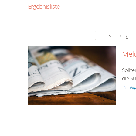
0800
Ergebnisliste
00
Infos fü
kostenf
rund um d
vorherige
Mel
Sollt
die Su
We