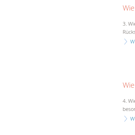
Wie
3. Wi
Rücksi
W
Wie
4. Wi
beson
W