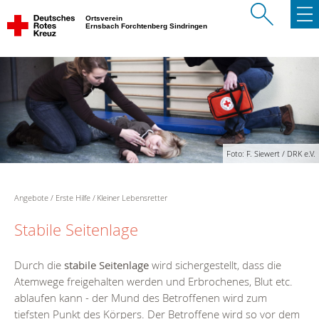
Ortsverein
Ernsbach Forchtenberg Sindringen
Foto: F. Siewert / DRK e.V.
Angebote
Erste Hilfe
Kleiner Lebensretter
Stabile Seitenlage
Durch die
stabile Seitenlage
wird sichergestellt, dass die
Atemwege freigehalten werden und Erbrochenes, Blut etc.
ablaufen kann - der Mund des Betroffenen wird zum
tiefsten Punkt des Körpers. Der Betroffene wird so vor dem